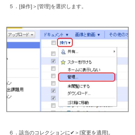
５．[操作]＞[管理]を選択します。
６．該当のコレクションに✔＞[変更を適用]。