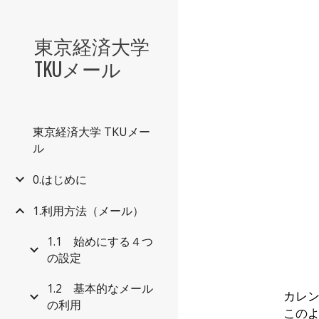
Sk
東京経済大学
TKUメール
東京経済大学 TKUメー
ル
0.はじめに
1.利用方法（メール）
1.1 始めにする４つ
の設定
1.2 基本的なメール
カレ
の利用
この