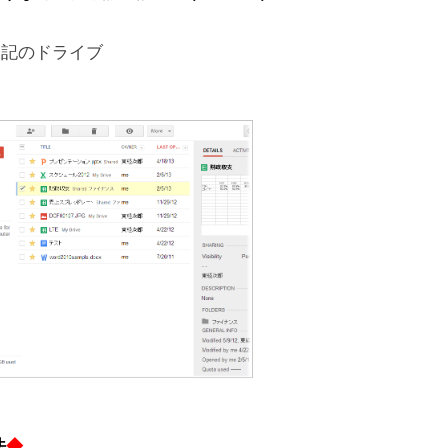
表記のドライブ
法
◆